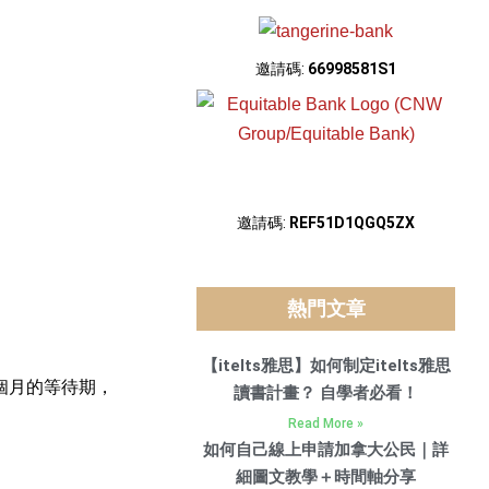
邀請碼:
66998581S1
邀請碼:
REF51D1QGQ5ZX
熱門文章
【itelts雅思】如何制定itelts雅思
個月的等待期，
讀書計畫？ 自學者必看！
Read More »
如何自己線上申請加拿大公民｜詳
細圖文教學＋時間軸分享