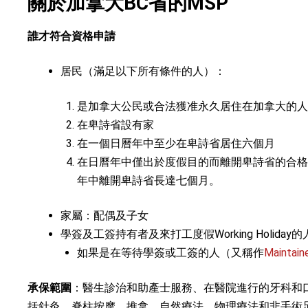
關於加拿大BC省的MSP
誰才符合資格申請
居民（滿足以下所有條件的人）：
是加拿大公民或合法獲准永久居住在加拿大的人
在卑詩省設有家
在一個日曆年中至少在卑詩省居住六個月
在日曆年中僅出於度假目的而離開卑詩省的合格
年中離開卑詩省長達七個月。
家屬：配偶及子女
學簽及工簽持有者及來打工度假Working Holiday的
如果是在等待學簽或工簽的人（又稱作
Maintain
承保範圍
：醫生診治和助產士服務、在醫院進行的牙科和
括針灸、脊柱按摩、推拿、自然療法、物理療法和非手術