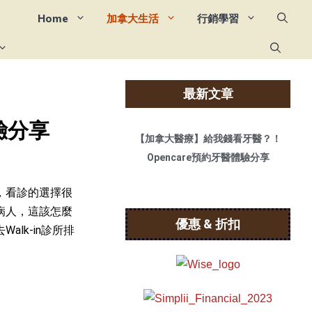
Home
加拿大生活
行銷學習
最新文章
驗分享
【加拿大醫療】給我錢看牙醫？！
Opencare預約牙醫體驗分享
，看診的選擇很
病人，這該怎麼
優惠 & 折扣
lk-in診所排