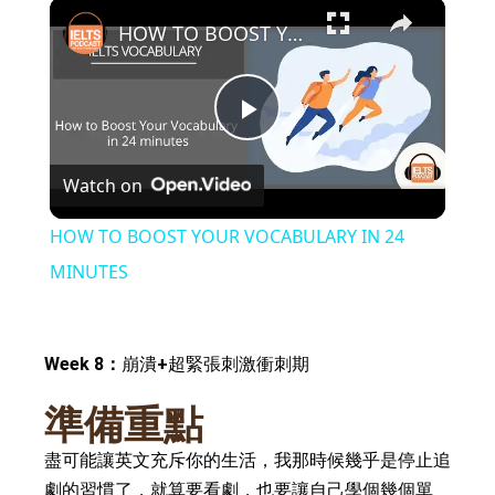
×
Play
Unmute
Fullscreen
HOW TO BOOST YOUR VOCABULARY IN 24 MINUTES
P
Watch on
l
HOW TO BOOST YOUR VOCABULARY IN 24
a
MINUTES
y
Week 8：
崩潰
+
超緊張刺激衝刺期
V
準備重點
盡可能讓英文充斥你的生活，我那時候幾乎是停止追
i
劇的習慣了，就算要看劇，也要讓自己學個幾個單