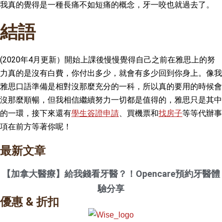
我真的覺得是一種長痛不如短痛的概念，牙一咬也就過去了。
結語
(2020年4月更新）開始上課後慢慢覺得自己之前在雅思上的努
力真的是沒有白費，你付出多少，就會有多少回到你身上。像我
雅思口語準備是相對沒那麼充分的一科，所以真的要用的時候會
沒那麼順暢，但我相信繼續努力一切都是值得的，雅思只是其中
的一環，接下來還有
學生簽證申請
、買機票和
找房子
等等代辦事
項在前方等著你呢！
最新文章
【加拿大醫療】給我錢看牙醫？！Opencare預約牙醫體
驗分享
優惠 & 折扣