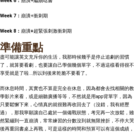
Week 6：
崩潰+繼續唸書
Week 7：
崩潰+衝刺期
Week 8：
崩潰
+
超緊張刺激衝刺期
準備重點
盡可能讓英文充斥你的生活，我那時候幾乎是停止追劇的習慣
了，就算要看劇，也要讓自己學個幾個單字，不過這樣看得很不
享受就是了啦….所以到後來乾脆不要看了。
而休息時間，其實也不算是完全在休息，因為都會去找相關的教
學影片來看，或是細聽廣播等等，不然就是用app背單字，因為
只要鬆懈下來，心情真的就很難再收回去了（沒錯，我有經歷
過），那我寧願讓自己處於一個備戰狀態，考完再一次放鬆，雖
然緊繃到一直崩潰，常常練習的分數沒到就無限挫折，不停大哭
後再重回書桌上再戰，可是這樣的時間和預算可以有這個成績，