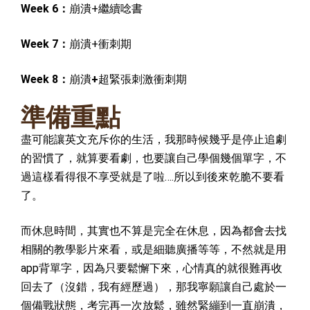
Week 6：
崩潰+繼續唸書
Week 7：
崩潰+衝刺期
Week 8：
崩潰
+
超緊張刺激衝刺期
準備重點
盡可能讓英文充斥你的生活，我那時候幾乎是停止追劇
的習慣了，就算要看劇，也要讓自己學個幾個單字，不
過這樣看得很不享受就是了啦….所以到後來乾脆不要看
了。
而休息時間，其實也不算是完全在休息，因為都會去找
相關的教學影片來看，或是細聽廣播等等，不然就是用
app背單字，因為只要鬆懈下來，心情真的就很難再收
回去了（沒錯，我有經歷過），那我寧願讓自己處於一
個備戰狀態，考完再一次放鬆，雖然緊繃到一直崩潰，