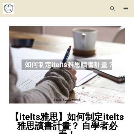
【itelts雅思】如何制定itelts
雅思讀書計畫？ 自學者必