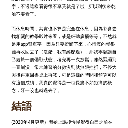
字，不過這樣看得很不享受就是了啦….所以到後來乾
d
脆不要看了。
e
而休息時間，其實也不算是完全在休息，因為都會去
找相關的教學影片來看，或是細聽廣播等等，不然就
o
是用app背單字，因為只要鬆懈下來，心情真的就很
難再收回去了（沒錯，我有經歷過），那我寧願讓自
己處於一個備戰狀態，考完再一次放鬆，雖然緊繃到
一直崩潰，常常練習的分數沒到就無限挫折，不停大
哭後再重回書桌上再戰，可是這樣的時間和預算可以
有這個成績，我真的覺得是一種長痛不如短痛的概
念，牙一咬也就過去了。
結語
(2020年4月更新）開始上課後慢慢覺得自己之前在