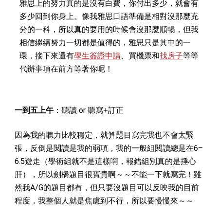
雅思上的努力真的是沒有白費，你付出多少，就會有
多少回到你身上。像我雅思口語準備是相對沒那麼充
分的一科，所以真的要用的時候會沒那麼順暢，但我
相信繼續努力一切都是值得的，雅思只是其中的一
環，接下來還有
學生簽證申請
、買機票和
找房子
等等
代辦事項在前方等著你呢！
一到五上午
：聽讀 or 聽寫+訂正
因為我的聽力比較穩定，就算題目寫完我也不會太緊
張，反倒是閱讀是我的弱項，我的一般組閱讀總是在6–
6.5遊走（學術組就不是這樣啊，報錯組別真的是捶心
肝），所以劍橋題目很寶貴啊～～不能一下就寫完！雖
然我A/G的題目都有，但只要沒題目可以反映我的目前
程度，我整個人就是焦慮到不行，所以要慢慢來～～