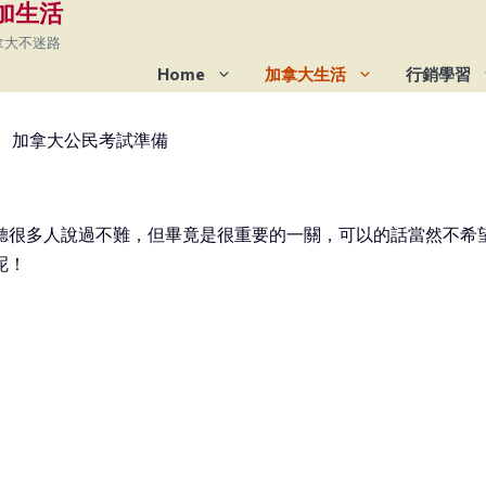
 在加生活
拿大不迷路
Home
加拿大生活
行銷學習
聽很多人說過不難，但畢竟是很重要的一關，可以的話當然不希
呢！