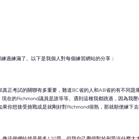
的網站我都練過練滿了。以下是我個人對每個練習網站的分享：
真正考試的關聯有多重要，難道BC省的人和AB省的有不同題
黨派、現在的Richmond議員是誰等等。遇到這種我都跳過，因為
果你想接受挑戰或是就剛好對Richmond很熟，那就順便練下
，像這個網站就是最多120題。但我自己覺得對於刷題沒什麼太