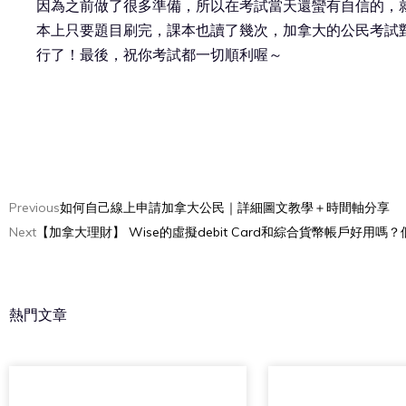
因為之前做了很多準備，所以在考試當天還蠻有自信的，
本上只要題目刷完，課本也讀了幾次，加拿大的公民考試
行了！最後，祝你考試都一切順利喔～
Previous
如何自己線上申請加拿大公民｜詳細圖文教學＋時間軸分享
Next
【加拿大理財】 Wise的虛擬debit Card和綜合貨幣帳戶好用
熱門文章
加拿大生活
行銷學習