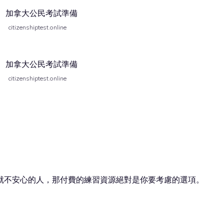
i
citizenshiptest.online
d
citizenshiptest.online
e
o
就不安心的人，那付費的練習資源絕對是你要考慮的選項。