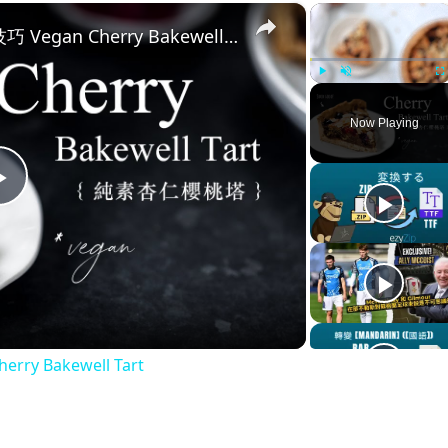
×
×
純素杏仁櫻桃塔 + 擀塔皮入模技巧 Vegan Cherry Bakewell Tart
Play
Unmute
Fu
Now Playing
P
l
a
 Bakewell Tart
y
V