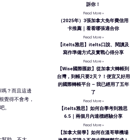
訴你！
Read More »
（2025年）3張加拿大免年費信用
卡推薦｜看看哪張適合你
Read More »
【itelts雅思】itelts口說、閱讀及
寫作準備方式及實戰心得分享
Read More »
【Wise國際匯款】從加拿大轉帳到
台灣，到帳只要2天？！便宜又好用
的國際轉帳平台 – 我已經用了五年
庫嗎？而且這邊
了
我壓根覺得不會考，
Read More »
去吧。
【itelts雅思】如何自學考到雅思
6.5｜兩個月內達標經驗分享
Read More »
【加拿大留學】如何在溫哥華機場
大幫助，不太