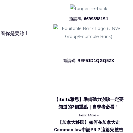
邀請碼:
66998581S1
，看你是要線上
邀請碼:
REF51D1QGQ5ZX
熱門文章
【itelts雅思】準備聽力測驗一定要
知道的3個重點｜自學者必看！
Read More »
【加拿大移民】如何在加拿大走
Common law申請PR？這篇完整告