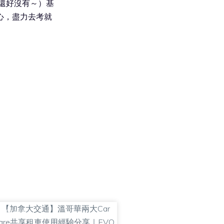
還好沒有～）基
心，盡力去考就
交通&旅遊