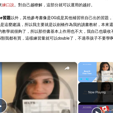
來
練口說
。對自己越瞭解，這部分就可以運用的越好。
ge習題
以外，其他參考書像是OG或是其他補習班自己出的習題
n也是這麼建議，所以我主要就是以劍橋作為我的讀書教材，本來
的教學就很夠了，所以那些書基本上作用也不大，我自己也吸收
AG類我都有買，這樣練習量就可以double了，不過乖孩子不要學
×
×
Play
Unmute
Fu
Now Playing