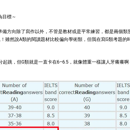
為目標～
準備方向除了寫作以外，不管是教材或是平常練習，都是兩個類
思！雖然說A類的閱讀題材比較偏向學術類，但我在寫G類考題的
7分起跳，但G類就是一直卡在6–6.5，就像體重一樣讓人牙癢癢