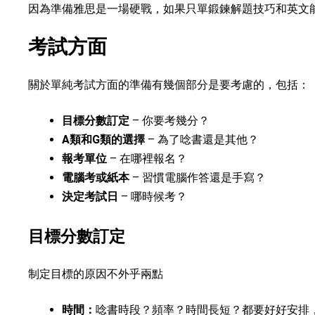
因為準備雅思是一場硬戰，如果只單鍛鍊解題技巧和英文
考試方面
關於單純考試方面的準備有幾個部分是要考慮的，包括：
目標分數訂定
– 你要考幾分？
A類和G類的選擇
– 為了唸書還是其他？
報考單位
– 在哪裡報名？
電腦考或紙本
– 習慣電腦作答還是手寫？
決定考試日
– 哪時候考？
目標分數訂定
制定目標的原因不外乎兩點
時間：
唸書時段？頻率？時間長短？都要好好安排