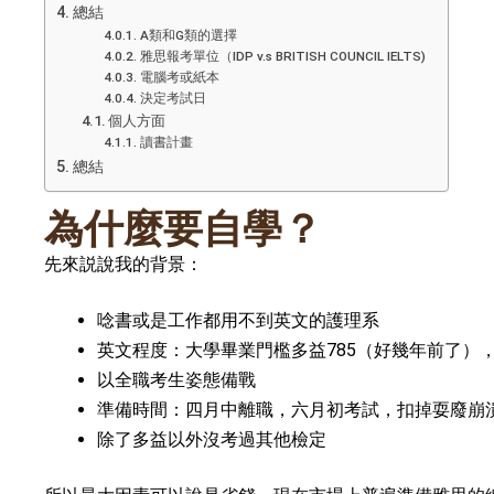
總結
A類和G類的選擇
雅思報考單位（IDP v.s BRITISH COUNCIL IELTS)
電腦考或紙本
決定考試日
個人方面
讀書計畫
總結
為什麼要自學？
先來説說我的背景：
唸書或是工作都用不到英文的護理系
英文程度：大學畢業門檻多益785（好幾年前了）
以全職考生姿態備戰
準備時間：四月中離職，六月初考試，扣掉耍廢崩
除了多益以外沒考過其他檢定