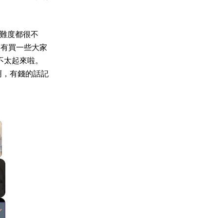
，難度都很不
還有買一些大家
不太起來啦。
啊，有錢的話記
llscreen