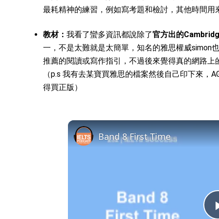
最耗精神的練習，例如寫考題和檢討，其他時間用
教材：
我看了蠻多資訊都說除了
官方出的Cambrid
一，不是太難就是太簡單，知名的雅思權威simo
推薦的閱讀或寫作指引，不過後來覺得真的網路上
（p.s 我有去某寶買雅思的檔案然後自己印下來，
得買正版）
Band 8 First Time