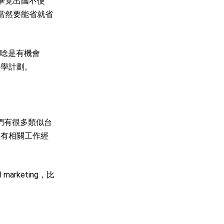
畢竟出國不便
當然要能省就省
硬唸是有機會
自學計劃。
們有很多類似台
是有相關工作經
keting，比