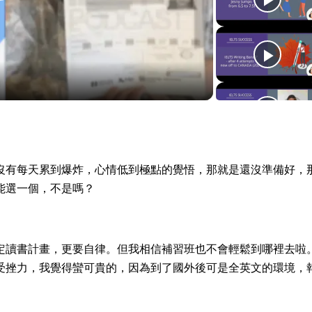
P
l
a
y
V
沒有每天累到爆炸，心情低到極點的覺悟，那就是還沒準備好，
能選一個，不是嗎？
i
d
定讀書計畫，更要自律。但我相信補習班也不會輕鬆到哪裡去啦
受挫力，我覺得蠻可貴的，因為到了國外後可是全英文的環境，
e