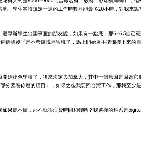
費大約是8000–9000（含報名費、教材、影印費等等），但
當地，學生簽證規定一週的工作時數只能最多20小時，對我來說
還專辦學生出國事宜的朋友說，如果有一點底，那6–6.5自己
到這邊我幾乎是不考慮找補習班了，馬上開始著手準備接下來的
就開始物色學校了，後來決定去加拿大，其中一個原因是因為它
這部分要看你選的項目），如果之後我要回台灣工作，那我至少
不懂，那不就很浪費時間和錢嗎？我選擇的科系是digital mar